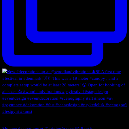
My new decorations at @originoftrance 😍 Rent it