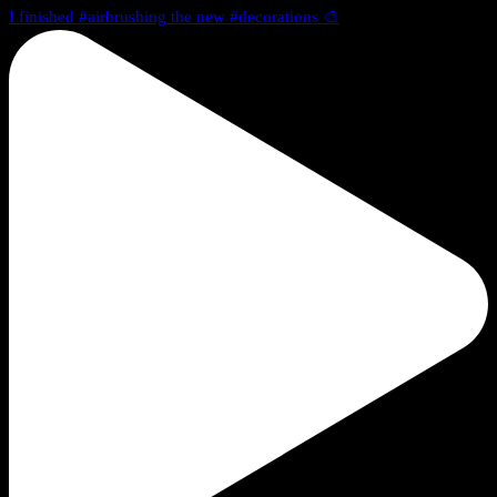
I finished #airbrushing the new #decorations 🎨