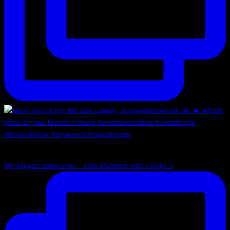
My biggest setup ever – 28m diameter with a huge 3