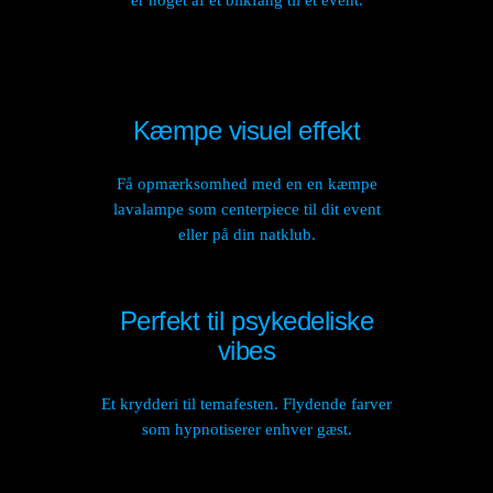
er noget af et blikfang til et event.
Kæmpe visuel effekt
Få opmærksomhed med en en kæmpe
lavalampe som centerpiece til dit event
eller på din natklub.
Perfekt til psykedeliske
vibes
Et krydderi til temafesten. Flydende farver
som hypnotiserer enhver gæst.