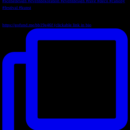
https://gofund.me/bb19e46f (clickable link in bio