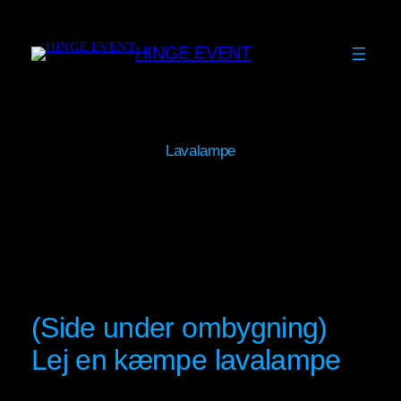
Skip
to
HINGE EVENT
content
Lavalampe
(Side under ombygning)
Lej en kæmpe lavalampe