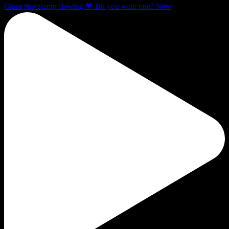
Giant #lavalamp flowing 🧡 Do you want one? Now