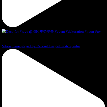
Vibrasphere played by Rickard Berglöf in #copenha