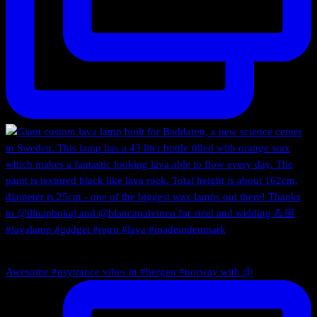
Awesome #psytrance vibes in #bergen #norway with @