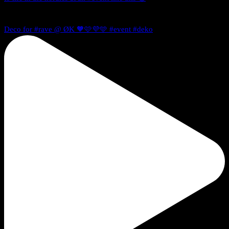
Deco for #rave @ ØK 🧡🩷💜🩵 #event #deko